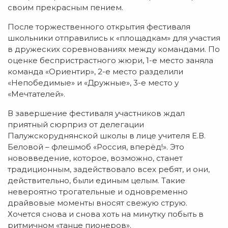
своим прекрасным пением.
После торжественного открытия фестиваля
школьники отправились к «площадкам» для участия
в дружеских соревнованиях между командами. По
оценке беспристрастного жюри, 1-е место заняла
команда «Ориентир», 2-е место разделили
«Непобедимые» и «Дружные», 3-е место у
«Мечтателей».
В завершение фестиваля участников ждал
приятный сюрприз от делегации
Палужскоруднянской школы в лице учителя Е.В.
Беловой – флешмоб «Россия, вперёд!». Это
нововведение, которое, возможно, станет
традиционным, задействовало всех ребят, и они,
действительно, были единым целым. Такие
невероятно трогательные и одновременно
драйвовые моменты вносят свежую струю.
Хочется снова и снова хоть на минутку побыть в
ритмичном «танце пионеров».