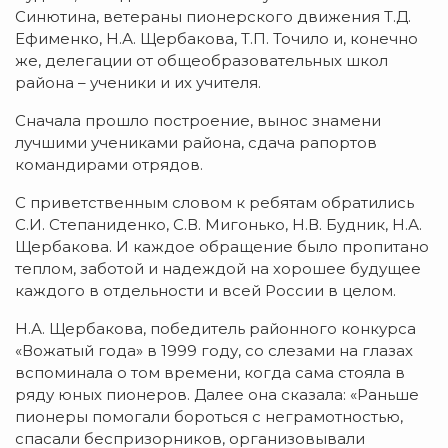
Синютина, ветераны пионерского движения Т.Д.
Ефименко, Н.А. Щербакова, Т.П. Точило и, конечно
же, делегации от общеобразовательных школ
района – ученики и их учителя.
Сначала прошло построение, вынос знамени
лучшими учениками района, сдача рапортов
командирами отрядов.
С приветственным словом к ребятам обратились
С.И. Степаниденко, С.В. Мигонько, Н.В. Будник, Н.А.
Щербакова. И каждое обращение было пропитано
теплом, заботой и надеждой на хорошее будущее
каждого в отдельности и всей России в целом.
Н.А. Щербакова, победитель районного конкурса
«Вожатый года» в 1999 году, со слезами на глазах
вспоминала о том времени, когда сама стояла в
ряду юных пионеров. Далее она сказала: «Раньше
пионеры помогали бороться с неграмотностью,
спасали беспризорников, организовывали