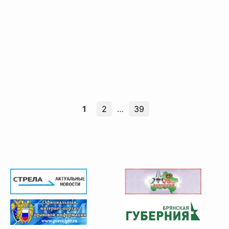
1
2
…
39