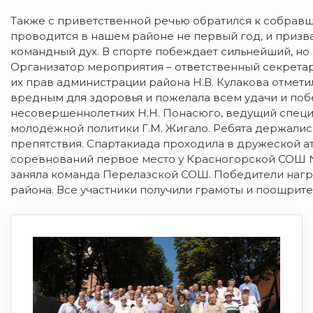
Также с приветственной речью обратился к собравш
проводится в нашем районе не первый год, и призван
командный дух. В спорте побеждает сильнейший, но
Организатор мероприятия – ответственный секрета
их прав администрации района Н.В. Кулакова отметил
вредным для здоровья и пожелала всем удачи и поб
несовершеннолетних Н.Н. Понасюго, ведущий специа
молодёжной политики Г.М. Жигало. Ребята держалис
препятствия. Спартакиада проходила в дружеской а
соревнований первое место у Красногорской СОШ №1
заняла команда Перелазской СОШ. Победители наг
района. Все участники получили грамоты и поощрит