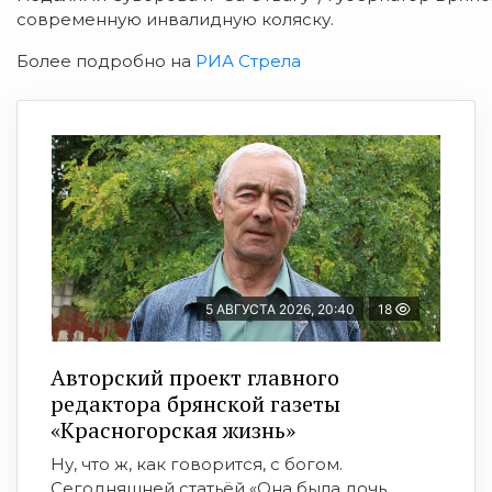
современную инвалидную коляску.
Более подробно на
РИА Стрела
5 АВГУСТА 2026, 20:40
18
Авторский проект главного
редактора брянской газеты
«Красногорская жизнь»
Ну, что ж, как говорится, с богом.
Сегодняшней статьёй «Она была дочь