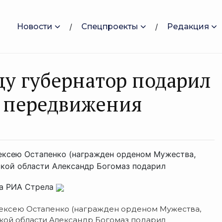
Новости
Спецпроекты
Редакция
у губернатор подарил
о передвижения
ексею Остапенко (награжден орденом Мужества,
ской области Александр Богомаз подарил
на РИА Стрела
лексею Остапенко (награжден орденом Мужества,
ской области Александр Богомаз подарил