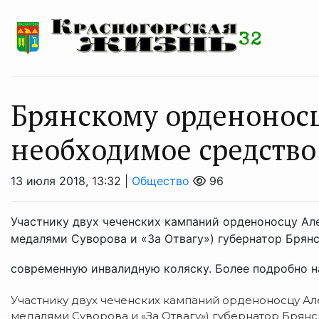
Брянскому орденоносц
необходимое средств
13 июля 2018, 13:32 |
Общество
96
Участнику двух чеченских кампаний орденоносцу Ал
медалями Суворова и «За Отвагу») губернатор Брян
современную инвалидную коляску. Более подробно 
Участнику двух чеченских кампаний орденоносцу А
медалями Суворова и «За Отвагу») губернатор Брян