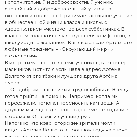
исполнительный и добросовестный ученик,
спокойный и доброжелательный, учится на
«хорошо» и «отлично». Принимает активное участие
в общественной жизни класса и школы, с
удовольствием участвует во всех субботниках. В
классном коллективе чувствует себя комфортно, в
школу ходит с желанием. Как сказал сам Артём, его
любимые предметы – «Окружающий мир» и
«Технология».
В их третьем – всего восемь учеников, в т.ч. пятеро
мальчиков. Вот что я услышала в адрес Артёма
Долгого от его тёзки и лучшего друга Артёма
Чуева:
— Он добрый, отзывчивый, трудолюбивый. Всегда
готов прийти на помощь. Например, когда мы
переезжали, помогал переносить нам вещи. А
дружим мы ещё с детского сада: вместе ходили в
«Теремок». Он самый лучший друг.
Напомню, что красногорские зрители могли
видеть Артёма Долгого в прошлом году на сцене
культурно-досугового центра во время