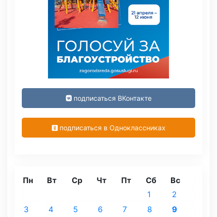
подписаться ВКонтакте
подписаться в Одноклассниках
Пн
Вт
Ср
Чт
Пт
Сб
Вс
1
2
3
4
5
6
7
8
9