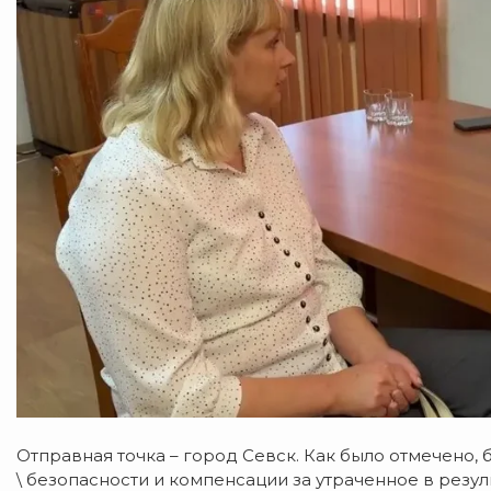
Отправная точка – город Севск. Как было отмечено,
\ безопасности и компенсации за утраченное в резуль