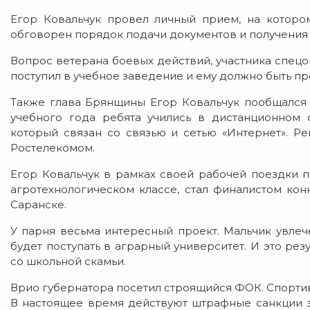
Егор Ковальчук провел личный прием, на которо
обговорен порядок подачи документов и получения
Вопрос ветерана боевых действий, участника спецо
поступил в учебное заведение и ему должно быть п
Также глава Брянщины Егор Ковальчук пообщался
учебного года ребята учились в дистанционном 
который связан со связью и сетью «Интернет». Р
Ростелекомом.
Егор Ковальчук в рамках своей рабочей поездки п
агротехнологическом классе, стал финалистом кон
Саранске.
У парня весьма интересный проект. Мальчик увлече
будет поступать в аграрный университет. И это рез
со школьной скамьи.
Врио губернатора посетил строящийся ФОК. Спорти
В настоящее время действуют штрафные санкции з