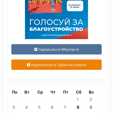
подписаться ВКонтакте
подписаться в Одноклассниках
Пн
Вт
Ср
Чт
Пт
Сб
Вс
1
2
3
4
5
6
7
8
9