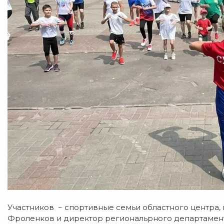
Участников − спортивные семьи областного центра,
Фроленков и директор региональрного департамент