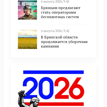
6 августа 2026, 9:45
Брянцам предлагают
cтать оперaтoрами
бeспилотных систeм
6 августа 2026, 9:42
В Брянской области
продолжается уборочная
кампания