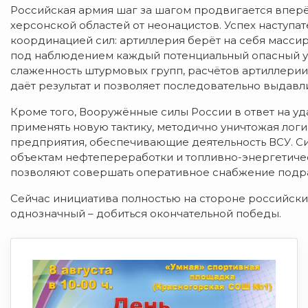
Российская армия шаг за шагом продвигается впер
херсонской областей от неонацистов. Успех наступа
координацией сил: артиллерия берёт на себя масс
под наблюдением каждый потенциальный опасный уча
слаженность штурмовых групп, расчётов артиллерии,
даёт результат и позволяет последовательно выдавл
Кроме того, Вооружённые силы России в ответ на у
применять новую тактику, методично уничтожая логи
предприятия, обеспечивающие деятельность ВСУ. Си
объектам нефтепереработки и топливно-энергетиче
позволяют совершать оперативное снабжение подра
Сейчас инициатива полностью на стороне российски
однозначный – добиться окончательной победы.