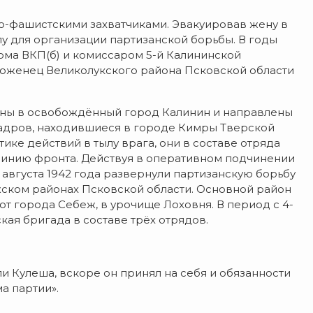
ко-фашистскими захватчиками. Эвакуировав жену в
у для организации партизанской борьбы. В годы
ма ВКП(б) и комиссаром 5-й Калининской
роженец Великолукского района Псковской области
званы в освобождённый город Калинин и направлены
кадров, находившиеся в городе Кимры Тверской
тике действий в тылу врага, они в составе отряда
линию фронта. Действуя в оперативном подчинении
о августа 1942 года развернули партизанскую борьбу
ском районах Псковской области. Основной район
от города Себеж, в урочище Лоховня. В период с 4-
кая бригада в составе трёх отрядов.
 Кулеша, вскоре он принял на себя и обязанности
а партии».