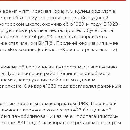
время – пгт. Красная Гора) А.С. Кулеш родился в
детства был приучен к повседневной трудовой
горской школе, окончив её в 1920-м году. В 1928-
Вернувшись в родные места, прошёл обучение на
ая Гора. В октябре 1931 года был направлен в
же стал членом ВКП(б). После её окончания в мае
ты «Колхозник» (сейчас – «Красногорская жизнь»)
дчинена общественным интересам и выполнению
ен в Пустошкинский район Калининской области.
е знамя», заведующим районным отделом
полкома. С января 1938 года возглавлял районный
районным военным комиссариатом (РВК) Псковской
должности военного комиссара 427-й отдельной
а был демобилизован и назначен пропагандистом-
еврале 1941 года был избран секретарём по кадрам