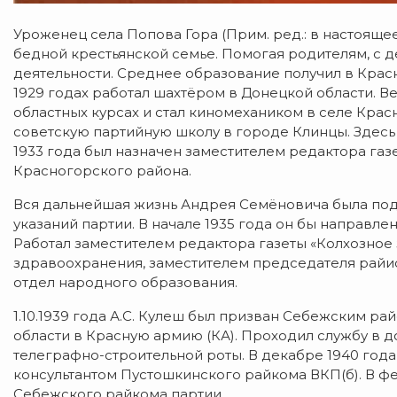
Уроженец села Попова Гора (Прим. ред.: в настоящее 
бедной крестьянской семье. Помогая родителям, с 
деятельности. Среднее образование получил в Красно
1929 годах работал шахтёром в Донецкой области. 
областных курсах и стал киномехаником в селе Красн
советскую партийную школу в городе Клинцы. Здесь 
1933 года был назначен заместителем редактора газе
Красногорского района.
Вся дальнейшая жизнь Андрея Семёновича была по
указаний партии. В начале 1935 года он бы направл
Работал заместителем редактора газеты «Колхозно
здравоохранения, заместителем председателя райис
отдел народного образования.
1.10.1939 года А.С. Кулеш был призван Себежским 
области в Красную армию (КА). Проходил службу в 
телеграфно-строительной роты. В декабре 1940 год
консультантом Пустошкинского райкома ВКП(б). В ф
Себежского райкома партии.