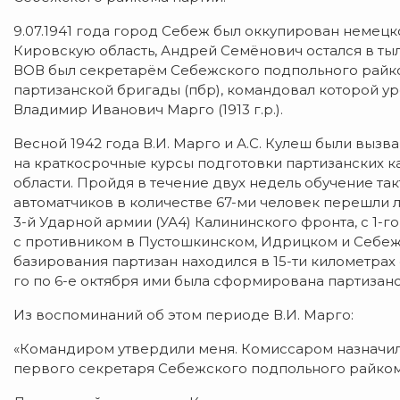
9.07.1941 года город Себеж был оккупирован немец
Кировскую область, Андрей Семёнович остался в тыл
ВОВ был секретарём Себежского подпольного райко
партизанской бригады (пбр), командовал которой у
Владимир Иванович Марго (1913 г.р.).
Весной 1942 года В.И. Марго и А.С. Кулеш были вы
на краткосрочные курсы подготовки партизанских 
области. Пройдя в течение двух недель обучение так
автоматчиков в количестве 67-ми человек перешли 
3-й Ударной армии (УА4) Калининского фронта, с 1-г
с противником в Пустошкинском, Идрицком и Себеж
базирования партизан находился в 15-ти километрах 
го по 6-е октября ими была сформирована партизанс
Из воспоминаний об этом периоде В.И. Марго:
«Командиром утвердили меня. Комиссаром назначили
первого секретаря Себежского подпольного райком