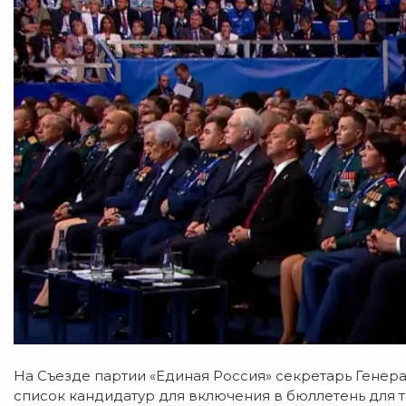
На Съезде партии «Единая Россия» секретарь Генер
список кандидатур для включения в бюллетень для