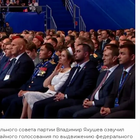
ального совета партии Владимир Якушев озвучил
 тайного голосования по выдвижению федерального