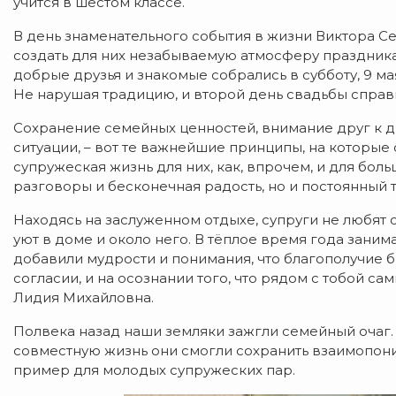
учится в шестом классе.
В день знаменательного события в жизни Виктора 
создать для них незабываемую атмосферу праздника.
добрые друзья и знакомые собрались в субботу, 9 мая
Не нарушая традицию, и второй день свадьбы справи
Сохранение семейных ценностей, внимание друг к д
ситуации, – вот те важнейшие принципы, на которые
супружеская жизнь для них, как, впрочем, и для бол
разговоры и бесконечная радость, но и постоянный т
Находясь на заслуженном отдыхе, супруги не любят с
уют в доме и около него. В тёплое время года зани
добавили мудрости и понимания, что благополучие б
согласии, и на осознании того, что рядом с тобой са
Лидия Михайловна.
Полвека назад наши земляки зажгли семейный очаг. 
совместную жизнь они смогли сохранить взаимопоним
пример для молодых супружеских пар.