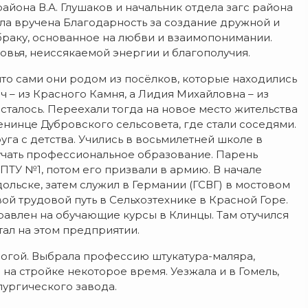
йона В.А. Глушаков и начальник отдела загс района
ыла вручена Благодарность за создание дружной и
браку, основанное на любви и взаимопонимании.
овья, неиссякаемой энергии и благополучия.
то сами они родом из посёлков, которые находились
 – из Красного Камня, а Лидия Михайловна – из
осталось. Переехали тогда на новое место жительства
енинце Дубровского сельсовета, где стали соседями.
руга с детства. Учились в восьмилетней школе в
лучать профессиональное образование. Парень
ПТУ №1, потом его призвали в армию. В начале
ольске, затем служил в Германии (ГСВГ) в мостовом
вой трудовой путь в Сельхозтехнике в Красной Горе.
равлен на обучающие курсы в Клинцы. Там отучился
тал на этом предприятии.
огой. Выбрала профессию штукатура-маляра,
 на стройке некоторое время. Уезжала и в Гомель,
лургического завода.