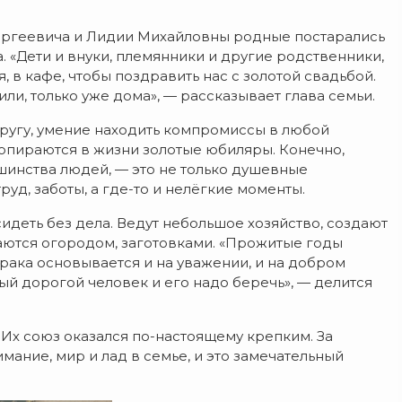
Сергеевича и Лидии Михайловны родные постарались
 «Дети и внуки, племянники и другие родственники,
, в кафе, чтобы поздравить нас с золотой свадьбой.
ли, только уже дома», — рассказывает глава семьи.
ругу, умение находить компромиссы в любой
 опираются в жизни золотые юбиляры. Конечно,
ьшинства людей, — это не только душевные
руд, заботы, а где-то и нелёгкие моменты.
идеть без дела. Ведут небольшое хозяйство, создают
маются огородом, заготовками. «Прожитые годы
рака основывается и на уважении, и на добром
мый дорогой человек и его надо беречь», — делится
Их союз оказался по-настоящему крепким. За
ание, мир и лад в семье, и это замечательный