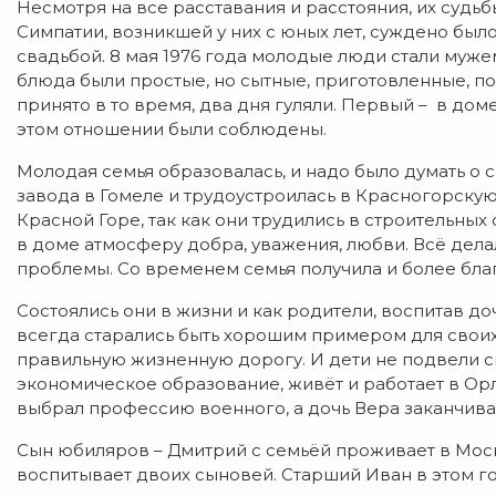
Несмотря на все расставания и расстояния, их судьб
Симпатии, возникшей у них с юных лет, суждено был
свадьбой. 8 мая 1976 года молодые люди стали муже
блюда были простые, но сытные, приготовленные, по
принято в то время, два дня гуляли. Первый – в доме
этом отношении были соблюдены.
Молодая семья образовалась, и надо было думать о 
завода в Гомеле и трудоустроилась в Красногорск
Красной Горе, так как они трудились в строительных
в доме атмосферу добра, уважения, любви. Всё дел
проблемы. Со временем семья получила и более бла
Состоялись они в жизни и как родители, воспитав д
всегда старались быть хорошим примером для своих 
правильную жизненную дорогу. И дети не подвели с
экономическое образование, живёт и работает в Орло
выбрал профессию военного, а дочь Вера заканчивае
Сын юбиляров – Дмитрий с семьёй проживает в Моск
воспитывает двоих сыновей. Старший Иван в этом го