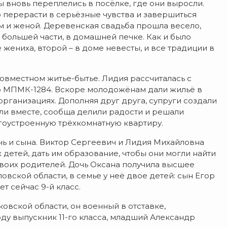
ы вновь переплелись в посёлке, где они выросли.
о перерасти в серьёзные чувства и завершиться
м и женой. Деревенская свадьба прошла весело,
 большей части, в домашней печке. Как и было
 жениха, второй – в доме невесты, и все традиции в
совместном житье-бытье. Лидия рассчиталась с
ую МПМК-1284. Вскоре молодожёнам дали жильё в
 организациях. Дополняя друг друга, супруги создали
али вместе, сообща делили радости и решали
гоустроенную трёхкомнатную квартиру.
очь и сына. Виктор Сергеевич и Лидия Михайловна
детей, дать им образование, чтобы они могли найти
воих родителей. Дочь Оксана получила высшее
вской области, в семье у неё двое детей: сын Егор
т сейчас 9-й класс.
овской области, он военный в отставке,
ду выпускник 11-го класса, младший Александр