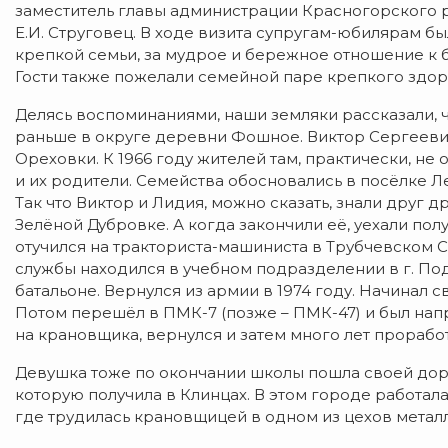
заместитель главы администрации Красногорского ра
Е.И. Струговец. В ходе визита супругам-юбилярам б
крепкой семьи, за мудрое и бережное отношение к 
Гости также пожелали семейной паре крепкого здор
Делясь воспоминаниями, наши земляки рассказали, ч
раньше в округе деревни Фошное. Виктор Сергеевич
Ореховки. К 1966 году жителей там, практически, не 
и их родители. Семейства обосновались в посёлке Л
Так что Виктор и Лидия, можно сказать, знали друг д
Зелёной Дубровке. А когда закончили её, уехали по
отучился на тракториста-машиниста в Трубчевском С
службы находился в учебном подразделении в г. Под
батальоне. Вернулся из армии в 1974 году. Начинал с
Потом перешёл в ПМК-7 (позже – ПМК-47) и был нап
на крановщика, вернулся и затем много лет прорабо
Девушка тоже по окончании школы пошла своей дор
которую получила в Клинцах. В этом городе работала
где трудилась крановщицей в одном из цехов метал