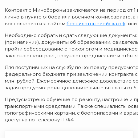
Контракт с Минобороны заключается на период от 1 г
лично в пункте отбора или военном комиссариате, а 
воспользоваться сайтом
беспилотныевойска.рф
или 
Необходимо собрать и сдать следующие документы: 
(при наличии), документы об образовании, свидетел
пройти собеседование с психологом и медицинско
заключают контракт, получают предписание и отбыва
Для поступивших на службу по контракту предусмотр
федерального бюджета при заключении контракта сос
млн рублей. Ежемесячное денежное довольствие сос
задач предусмотрены дополнительные выплаты от 5 
Предусмотрено обучение по ремонту, настройке и 
транспортными средствами. Также специалисты осва
топографическими картами, с боеприпасами и взр
доступна по телефону 117#4.