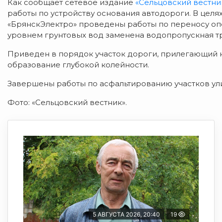
Как сообщает сетевое издание
«Сельцовский вестни
работы по устройству основания автодороги. В цел
«БрянскЭлектро» проведены работы по переносу оп
уровнем грунтовых вод заменена водопропускная тр
Приведен в порядок участок дороги, прилегающий к
образование глубокой колейности.
Завершены работы по асфальтированию участков ули
Фото: «Сельцовский вестник».
5 АВГУСТА 2026, 20:40
19