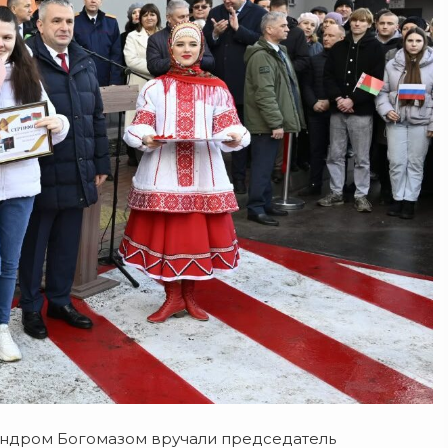
андром Богомазом вручали председатель