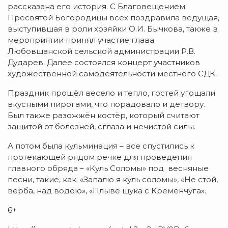
рассказана его история. С Благовещением
Пресвятой Богородицы всех поздравила ведущая,
выступившая в роли хозяйки О.И. Бычкова, также в
мероприятии принял участие глава
Любовшанской сельской администрации Р.В.
Дударев. Далее состоялся концерт участников
художественной самодеятельности местного СДК.
Праздник прошёл весело и тепло, гостей угощали
вкусными пирогами, что порадовало и детвору.
Был также разожжён костёр, который считают
защитой от болезней, сглаза и нечистой силы.
А потом была кульминация – все спустились к
протекающей рядом речке для проведения
главного обряда – «Куль Соломы» под весняные
песни, такие, как: «Запалю я куль соломы», «Не стой,
верба, над водою», «Плыве щука с Кременчуга».
6+