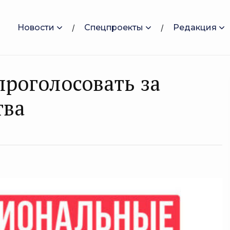
Новости
Спецпроекты
Редакция
рогoлoсовать за
тва