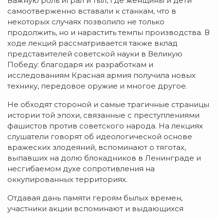
Важную роль играл и тыл, где женщины и дети
самоотверженно вставали к станкам, что в
некоторых случаях позволило не только
продолжить, но и нарастить темпы производства. В
ходе лекций рассматривается также вклад
представителей советской науки в Великую
Победу: благодаря их разработкам и
исследованиям Красная армия получила новых
технику, передовое оружие и многое другое.
Не обходят стороной и самые трагичные страницы
истории той эпохи, связанные с преступлениями
фашистов против советского народа. На лекциях
слушатели говорят об идеологической основе
вражеских злодеяний, вспоминают о тяготах,
выпавших на долю блокадников в Ленинграде и
несгибаемом духе сопротивления на
оккупированных территориях.
Отдавая дань памяти героям былых времен,
участники акции вспоминают и выдающихся