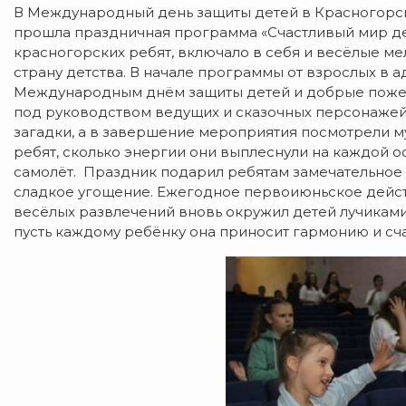
В Международный день защиты детей в Красногорс
прошла праздничная программа «Счастливый мир де
красногорских ребят, включало в себя и весёлые ме
страну детства. В начале программы от взрослых в 
Международным днём защиты детей и добрые пожел
под руководством ведущих и сказочных персонажей 
загадки, а в завершение мероприятия посмотрели му
ребят, сколько энергии они выплеснули на каждой 
самолёт. Праздник подарил ребятам замечательное
сладкое угощение. Ежегодное первоиюньское дейст
весёлых развлечений вновь окружил детей лучиками 
пусть каждому ребёнку она приносит гармонию и сча