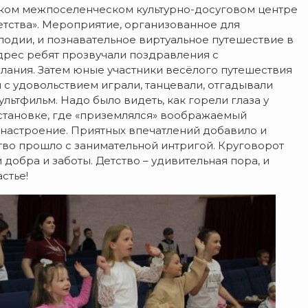
ком межпоселенческом культурно-досуговом центре
тства». Мероприятие, организованное для
лодии, и познавательное виртуальное путешествие в
адрес ребят прозвучали поздравления с
ания. Затем юные участники весёлого путешествия
с удовольствием играли, танцевали, отгадывали
льтфильм. Надо было видеть, как горели глаза у
остановке, где «приземлялся» воображаемый
 настроение. Приятных впечатлений добавило и
во прошло с занимательной интригой. Круговорот
добра и заботы. Детство – удивительная пора, и
стье!