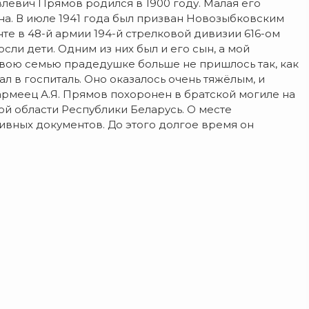
евич Прямов родился в 1900 году. Малая его
а. В июле 1941 года был призван Новозыбковским
те в 48-й армии 194-й стрелковой дивизии 616-ом
сли дети. Одним из них был и его сын, а мой
вою семью прадедушке больше не пришлось так, как
ал в госпиталь. Оно оказалось очень тяжёлым, и
армеец А.Я. Прямов похоронен в братской могиле на
ой области Республики Беларусь. О месте
рхивных документов. До этого долгое время он