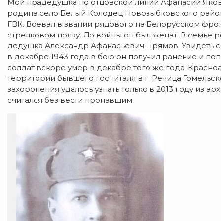
Мой прадедушка по отцовской линии Афанасий Яковл
родина село Белый Колодец Новозыбковского район
ГВК. Воевал в звании рядового на Белорусском фрон
стрелковом полку. До войны он был женат. В семье ро
дедушка Александр Афанасьевич Прямов. Увидеть с
в декабре 1943 года в бою он получил ранение и поп
солдат вскоре умер в декабре того же года. Красно
территории бывшего госпиталя в г. Речица Гомельск
захоронения удалось узнать только в 2013 году из а
считался без вести пропавшим.