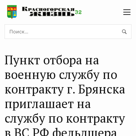
Пункт oтбoра на
военнyю службy по
контракту г. Брянскa
приглaшает нa
службу по контракту
в ВС PФ фeльдшера