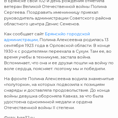
В Брянске свой 102-й день рождения отметила
ветеран Великой Отечественной войны Полина
Сергеева. Поздравить именинницу приехал
руководитель администрации Советского района
областного центра Денис Семенов.
Как сообщает сайт
Брянскйо городской
администрации,
Полина Алексеевна родилась 13
сентября 1923 года в Орловской области. В конце
1930-х с родителями переехала в Сухум. Там ее, во
время учебы в техникуме, застала война.
Вспоминает, что она и ее друзья пошли на войну по
воле сердца, поясняет: поэтому мы и победили.
На фронте Полина Алексеевна водила знаменитые
«полуторки», на которых подвозила к позициям
снаряды и доставляла продовольствие. До конца
войны девушка обороняла Кавказ, за что была
удостоена одноимнной медали и ордена
Отечественной войны II степени.
Фото: bga32.ru.