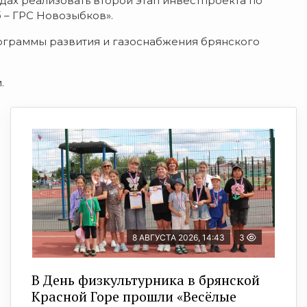
одах реализовать второй этап инвестпроекта по
– ГРС Новозыбков».
рограммы развития и газоснабжения брянского
.
8 АВГУСТА 2026, 14:43
3
В День физкультурника в брянской
Красной Горе прошли «Весёлые