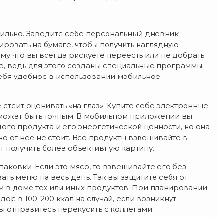
вильно. Заведите себе персональный дневник
ровать на бумаге, чтобы получить наглядную
ому что вы всегда рискуете переесть или не добрать
е, ведь для этого созданы специальные программы.
ебя удобное в использовании мобильное
стоит оценивать «на глаз». Купите себе электронные
 может быть точным. В мобильном приложении вы
го продукта и его энергетической ценности, но она
о от нее не стоит. Все продукты взвешивайте в
ит получить более объективную картину.
аковки. Если это мясо, то взвешивайте его без
ать меню на весь день. Так вы защитите себя от
м в доме тех или иных продуктов. При планировании
ор в 100-200 ккал на случай, если возникнут
 отправитесь перекусить с коллегами.