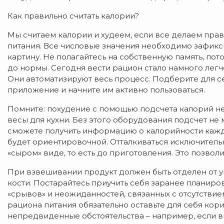
Как правильно считать калории?
Мы считаем калории и худеем, если все делаем пра
питания. Все числовые значения необходимо зафикси
картину. Не полагайтесь на собственную память, пот
до нормы. Сегодня вести рацион стало намного легч
Они автоматизируют весь процесс. Подберите для с
приложение и начните им активно пользоваться.
Помните: похудение с помощью подсчета калорий не 
весы для кухни. Без этого оборудования подсчет не
сможете получить информацию о калорийности каждо
будет ориентировочной. Отталкиваться исключительн
«сыром» виде, то есть до приготовления. Это позвол
При взвешивании продукт должен быть отделен от уп
кости. Постарайтесь приучить себя заранее планиров
«срывов» и неожиданностей, связанных с отсутствие
рациона питания обязательно оставьте для себя корид
непредвиденные обстоятельства – например, если вы