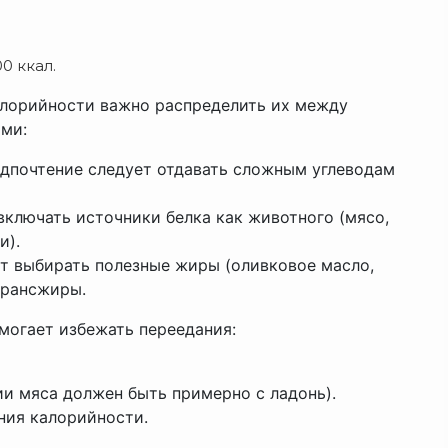
0 ккал.
алорийности важно распределить их между
ами:
едпочтение следует отдавать сложным углеводам
включать источники белка как животного (мясо,
и).
т выбирать полезные жиры (оливковое масло,
трансжиры.
могает избежать переедания:
и мяса должен быть примерно с ладонь).
ния калорийности.