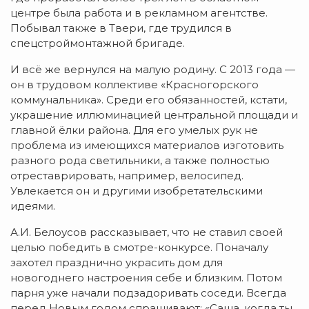
центре была работа и в рекламном агентстве.
Побывал также в Твери, где трудился в
спецстроймонтажной бригаде.
И всё же вернулся на малую родину. С 2013 года —
он в трудовом коллективе «Красногорского
коммунальника». Среди его обязанностей, кстати,
украшение иллюминацией центральной площади и
главной ёлки района. Для его умелых рук не
проблема из имеющихся материалов изготовить
разного рода светильники, а также полностью
отреставрировать, например, велосипед.
Увлекается он и другими изобретательскими
идеями.
А.И. Белоусов рассказывает, что не ставил своей
целью победить в смотре-конкурсе. Поначалу
захотел празднично украсить дом для
новогоднего настроения себе и близким. Потом
парня уже начали подзадоривать соседи. Всегда
перед Новым годом спрашивают: «Саша, когда ты