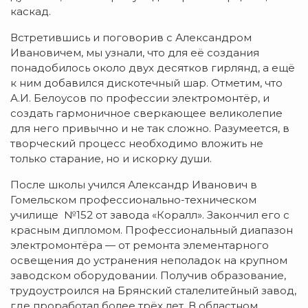
каскад.
Встретившись и поговорив с Александром
Ивановичем, мы узнали, что для её создания
понадобилось около двух десятков гирлянд, а ещё
к ним добавился дискотечный шар. Отметим, что
А.И. Белоусов по профессии электромонтёр, и
создать гармоничное сверкающее великолепие
для него привычно и не так сложно. Разумеется, в
творческий процесс необходимо вложить не
только старание, но и искорку души.
После школы учился Александр Иванович в
Гомельском профессионально-техническом
училище №152 от завода «Коралл». Закончил его с
красным дипломом. Профессиональный диапазон
электромонтёра — от ремонта элементарного
освещения до устранения неполадок на крупном
заводском оборудовании. Получив образование,
трудоустроился на Брянский сталелитейный завод,
где проработал более трёх лет. В областном