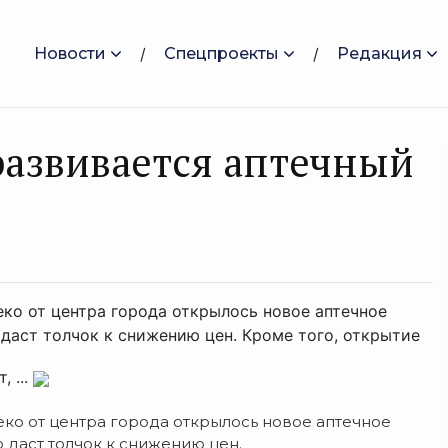
Новости
Спецпроекты
Редакция
развивается аптечный
еко от центра города открылось новое аптечное
даст толчок к снижению цен. Кроме того, открытие
 ...
леко от центра города открылось новое аптечное
 даст толчок к снижению цен.