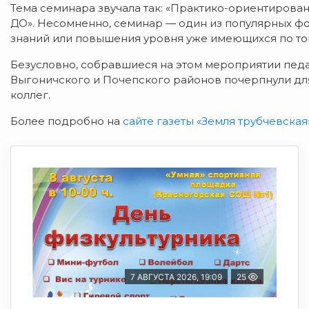
Тема семинара звучала так: «Практико-ориентирова
ДО». Несомненно, семинар — один из популярных ф
знаний или повышения уровня уже имеющихся по том
Безусловно, собравшиеся на этом мероприятии пед
Выгоничского и Почепского районов почерпнули для
коллег.
Более подробно на
сайте газеты «Земля трубчевская
7 АВГУСТА 2026, 19:09
25