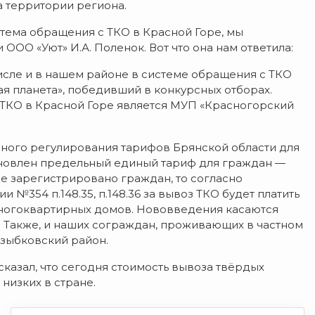
 территории региона.
истема обращения с ТКО в Красной Горе, мы
ОО «Уют» И.А. Поленок. Вот что она нам ответила:
исле и в нашем районе в системе обращения с ТКО
я планета», победивший в конкурсных отборах.
ТКО в Красной Горе является МУП «Красногорский
нного регулирования тарифов Брянской области для
ановлен предельный единый тариф для граждан —
 не зарегистрировано граждан, то согласно
№354 п.148.35, п.148.36 за вывоз ТКО будет платить
многоквартирных домов. Нововведения касаются
 Также, и наших сограждан, проживающих в частном
озыбковский район.
казал, что сегодня стоимость вывоза твёрдых
 низких в стране.