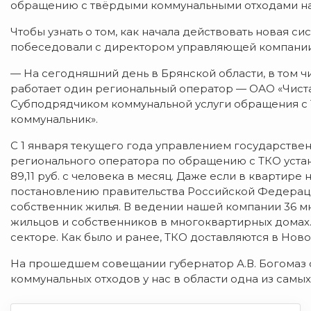
обращению с твёрдыми коммунальными отходами на
Чтобы узнать о том, как начала действовать новая с
побеседовали с директором управляющей компании О
— На сегодняшний день в Брянской области, в том ч
работает один региональный оператор — ОАО «Чиста
Субподрядчиком коммунальной услуги обращения с 
коммунальник».
С 1 января текущего года управлением государстве
регионального оператора по обращению с ТКО уст
89,11 руб. с человека в месяц. Даже если в квартире
постановлению правительства Российской Федерации 
собственник жилья. В ведении нашей компании 36 
жильцов и собственников в многоквартирных домах.
секторе. Как было и ранее, ТКО доставляются в Нов
На прошедшем совещании губернатор А.В. Богомаз с
коммунальных отходов у нас в области одна из самых