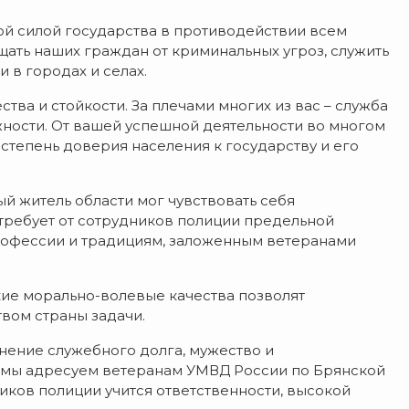
ой силой государства в противодействии всем
ать наших граждан от криминальных угроз, служить
 в городах и селах.
ва и стойкости. За плечами многих из вас – служба
жности. От вашей успешной деятельности во многом
 степень доверия населения к государству и его
й житель области мог чувствовать себя
требует от сотрудников полиции предельной
профессии и традициям, заложенным ветеранами
кие морально-волевые качества позволят
вом страны задачи.
нение служебного долга, мужество и
 мы адресуем ветеранам УМВД России по Брянской
иков полиции учится ответственности, высокой