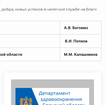
 добра, новых успехов в нелегкой службе на благо
А.В. Богомаз
В.И. Попков
кой области
М.М. Калашников