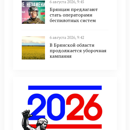
6 августа 2026, 9:45
Брянцам предлагают
cтать оперaтoрами
бeспилотных систeм
6 августа 2026, 9:42
В Брянской области
продолжается уборочная
кампания