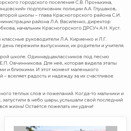
орского городского поселения С.В. Пронькина,
нцовский» подполковник полиции А.А. Глушаков,
второй школы – глава Красногорского района С.И.
министрации района Л.А. Василенко, директор
кова, начальник Красногорского ДРСУч А.Н. Куст.
классные руководители Л.А. Кириенко и Л.Г.
т день пережили выпускники, их родители и учителя.
орой школе. Одиннадцаклассников под песню
.П. Овчинникова. Для неё, которая видела этапы
ми и близкими. И этот момент маленького
 – вселяет радость и надежду за их счастливое
ного тёплых слов и пожеланий. Когда-то мальчики и
с, запустили в небо шары, услышали свой последний
ся жизнь! Остаётся пожелать им удачи!