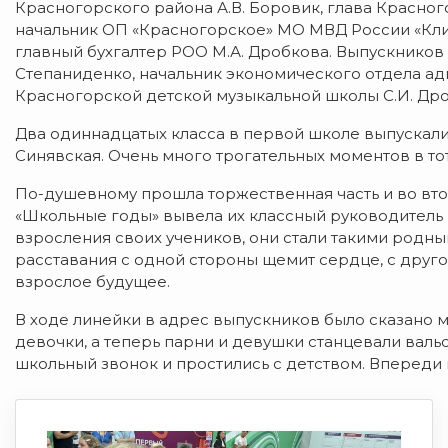
Красногорского района А.В. Боровик, глава Красног
начальник ОП «Красногорское» МО МВД России «Кли
главный бухгалтер РОО М.А. Дробкова. Выпускников 
Степаниденко, начальник экономического отдела ад
Красногорской детской музыкальной школы С.И. Дроб
Два одиннадцатых класса в первой школе выпускали 
Синявская. Очень много трогательных моментов в то
По-душевному прошла торжественная часть и во вт
«Школьные годы» вывела их классный руководитель Е
взросления своих учеников, они стали такими родны
расставания с одной стороны щемит сердце, с другой
взрослое будущее.
В ходе линейки в адрес выпускников было сказано м
девочки, а теперь парни и девушки станцевали валь
школьный звонок и простились с детством. Впереди в