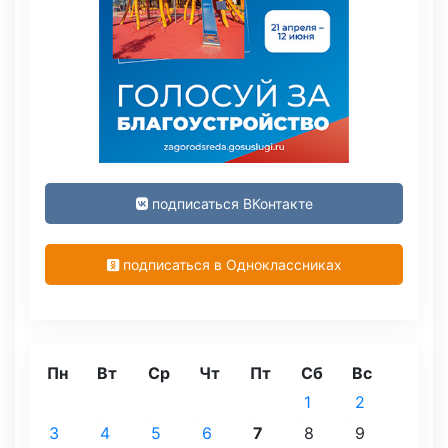
подписаться ВКонтакте
подписаться в Одноклассниках
Пн
Вт
Ср
Чт
Пт
Сб
Вс
1
2
3
4
5
6
7
8
9