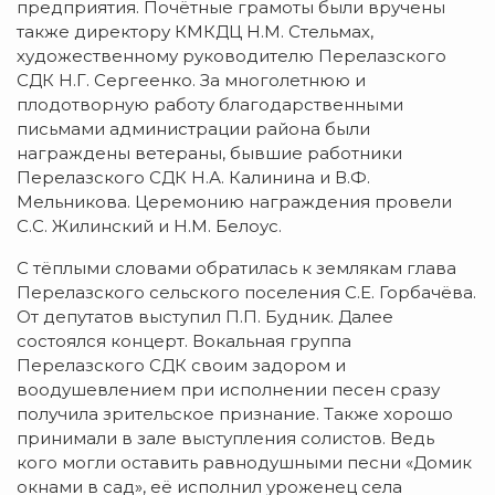
предприятия. Почётные грамоты были вручены
также директору КМКДЦ Н.М. Стельмах,
художественному руководителю Перелазского
СДК Н.Г. Сергеенко. За многолетнюю и
плодотворную работу благодарственными
письмами администрации района были
награждены ветераны, бывшие работники
Перелазского СДК Н.А. Калинина и В.Ф.
Мельникова. Церемонию награждения провели
С.С. Жилинский и Н.М. Белоус.
С тёплыми словами обратилась к землякам глава
Перелазского сельского поселения С.Е. Горбачёва.
От депутатов выступил П.П. Будник. Далее
состоялся концерт. Вокальная группа
Перелазского СДК своим задором и
воодушевлением при исполнении песен сразу
получила зрительское признание. Также хорошо
принимали в зале выступления солистов. Ведь
кого могли оставить равнодушными песни «Домик
окнами в сад», её исполнил уроженец села