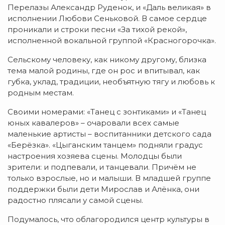
Перелазы Александр Руденок, и «Даль великая» в
исполнении Любови Сеньковой. В самое сердце
проникали и строки песни «За тихой рекой»,
исполненной вокальной группой «Красногорочка».
Сельскому человеку, как никому другому, близка
тема малой родины, где он рос и впитывал, как
губка, уклад, традиции, необъятную тягу и любовь к
родным местам.
Своими номерами: «Танец с зонтиками» и «Танец
юных кавалеров» – очаровали всех самые
маленькие артисты – воспитанники детского сада
«Берёзка». «Цыганским танцем» подняли градус
настроения хозяева сцены. Молодцы были
зрители: и подпевали, и танцевали. Причём не
только взрослые, но и малыши. В младшей группе
поддержки были дети Мирослав и Алёнка, они
радостно плясали у самой сцены.
Подумалось, что облагородился центр культуры в