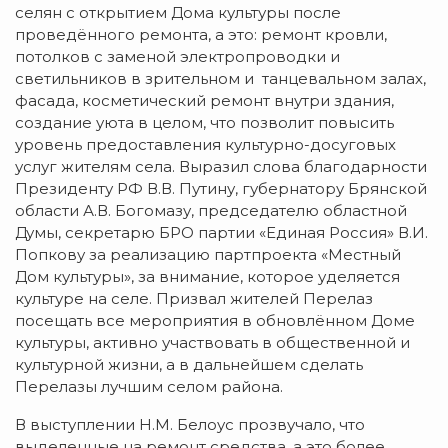
селян с открытием Дома культуры после
проведённого ремонта, а это: ремонт кровли,
потолков с заменой электропроводки и
светильников в зрительном и танцевальном залах,
фасада, косметический ремонт внутри здания,
создание уюта в целом, что позволит повысить
уровень предоставления культурно-досуговых
услуг жителям села. Выразил слова благодарности
Президенту РФ В.В. Путину, губернатору Брянской
области А.В. Богомазу, председателю областной
Думы, секретарю БРО партии «Единая Россия» В.И.
Попкову за реализацию партпроекта «Местный
Дом культуры», за внимание, которое уделяется
культуре на селе. Призвал жителей Перелаз
посещать все мероприятия в обновлённом Доме
культуры, активно участвовать в общественной и
культурной жизни, а в дальнейшем сделать
Перелазы лучшим селом района.
В выступлении Н.М. Белоус прозвучало, что
выделенные на ремонт средства, а это более