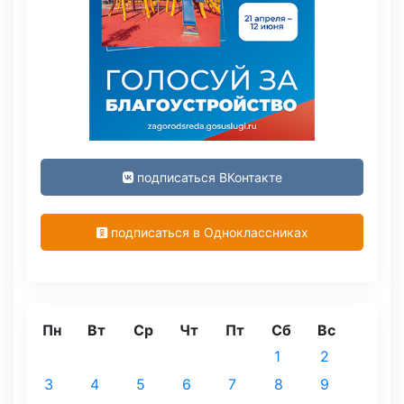
подписаться ВКонтакте
подписаться в Одноклассниках
Пн
Вт
Ср
Чт
Пт
Сб
Вс
1
2
3
4
5
6
7
8
9