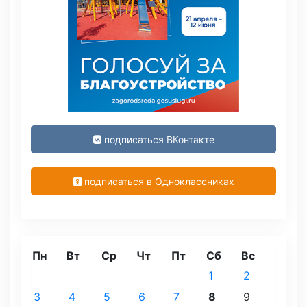
подписаться ВКонтакте
подписаться в Одноклассниках
Пн
Вт
Ср
Чт
Пт
Сб
Вс
1
2
3
4
5
6
7
8
9