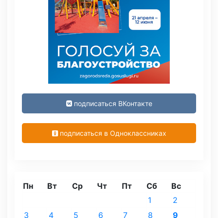
подписаться ВКонтакте
подписаться в Одноклассниках
Пн
Вт
Ср
Чт
Пт
Сб
Вс
1
2
3
4
5
6
7
8
9