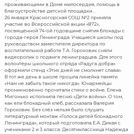
проживающими в Доме милосердия, помощь в
благоустройстве детской площадки…
26 января Красногорская СОШ №2 приняла
участие во Всероссийской акции «872»,
посвящённой 74-ой годовщине снятия блокады с
города-героя Ленинграда. Учащиеся школы под
руководством заместителя директора по
воспитательной работе Т.А. Гороховик сняли
видеоролик о подвиге ленинградцев. Для этого
волонтёры школьного отряда «Радуга добра»
оформили стенд «Этих дней не смолкнет слава».
В тот же день в школе прошла линейка памяти
«Нам не забыть такое никогда». Юнармейцы
проникновенно прочитали стихи о войне. Елена
Мигонько исполнила песню «Дети войны». О том,
как ели блокадный хлеб, рассказала Валерия
Гороховик. Без слёз нельзя было слушать
литературный монтаж «Голоса детей блокадного
Ленинграда», который подготовила Е.А. Дикая с
учениками 2 и 3 класса. Десятиклассница Надежда