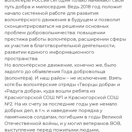
волонтёры России сегодня только начинают свой
путь добра и милосердия. Ведь 2018 год положит
начало системной работе для развития
волонтёрского движения в будущем и позволит
сконцентрироваться на решении основных
проблем добровольничества: повышении
престижа работы волонтёров, расширении сферы
их участия в благотворительной деятельности,
развитии единого информационного
пространства.
Но волонтёрское движение, конечно же, было
задолго до объявления Года добровольца
(волонтёра). И наш район – не исключение. Взять
хотя бы волонтёрские отряды «Творцы добра» и
«Радуга добра», куда вошли ребята из
Красногорской СОШ №1 и Красногорской СОШ
№2. На их счету за последние годы уже немало
добрых дел, в т.ч. и наведение порядка у
памятников солдатам, погибшим в годы Великой
Отечественной войны, и у могил ветеранов ВОВ,
выступление перед пожилыми людьми,